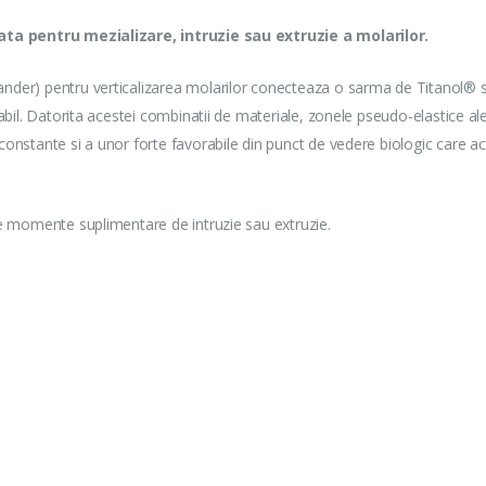
cata pentru mezializare, intruzie sau extruzie a molarilor.
nder) pentru verticalizarea molarilor conecteaza o sarma de Titanol® 
abil. Datorita acestei combinatii de materiale, zonele pseudo-elastice ale
onstante si a unor forte favorabile din punct de vedere biologic care a
ne momente suplimentare de intruzie sau extruzie.