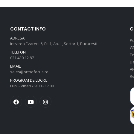
CONTACT INFO
C
ADRESA:
Po
Intrarea Ezareni 6, Et. 1, Ap. 1, Sector 1, Bucuresti
G
TELEFON:
Te
021 430 12 87
De
EMAIL:
A
sales@orthofocus.ro
Re
PROGRAM DE LUCRU:
Luni - Vineri / 9:00 - 17:00