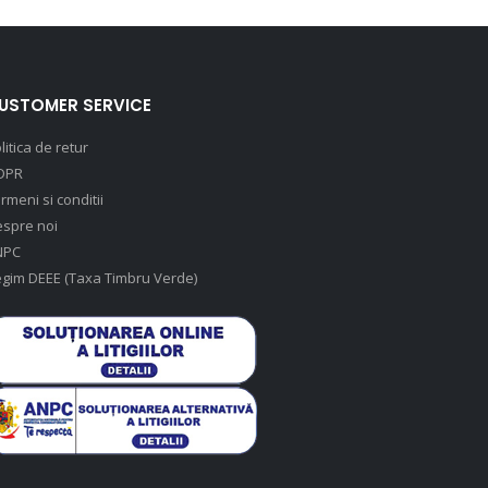
USTOMER SERVICE
litica de retur
DPR
rmeni si conditii
spre noi
NPC
gim DEEE (Taxa Timbru Verde)