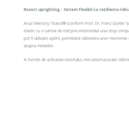
Resort uprighting - Sistem flexibil cu rezilienta ridi
Arcul Memory Titanol® (conform Prof. Dr. Franz Günter Sa
elastic cu o sarma de otel prin intermediul unui stop crimp
pot fi utilizate optim, permitand obtinerea unor momente c
asupra molarilor.
In functie de activarea resortului, mecanismul poate obti