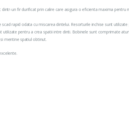
t dintr-un fir durificat prin calire care asigura o eficienta maxima pentru
re scad rapid odata cu miscarea dintelui. Resorturile inchise sunt utilizate
nt utilizate pentru a crea spatii intre dinti. Bobinele sunt comprimate atu
 si mentine spatiul obtinut.
excelente.