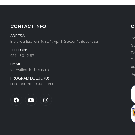
CONTACT INFO
C
ADRESA:
Po
Intrarea Ezareni 6, Et. 1, Ap. 1, Sector 1, Bucuresti
G
TELEFON:
Te
021 430 12 87
De
EMAIL:
A
sales@orthofocus.ro
Re
PROGRAM DE LUCRU:
Luni - Vineri / 9:00 - 17:00