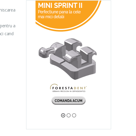
 miscarea
 pentru a
nci cand