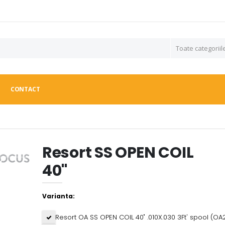
CONTACT
Resort SS OPEN COIL
40"
Varianta:
Resort OA SS OPEN COIL 40" .010X.030 3Ft' spool (O