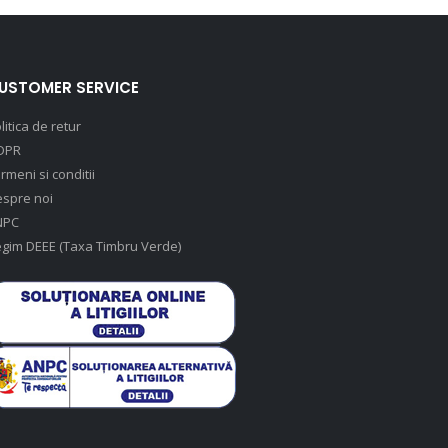
USTOMER SERVICE
litica de retur
DPR
rmeni si conditii
spre noi
NPC
gim DEEE (Taxa Timbru Verde)