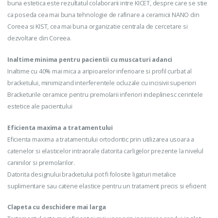
buna estetica este rezultatul colaborarii intre KICET, despre care se stie
ca poseda cea mai buna tehnologie de rafinare a ceramicii NANO din
Coreea si KIST, cea mai buna organizatie centrala de cercetare si
dezvoltare din Coreea.
Inaltime minima pentru pacientii cu muscaturi adanci
Inaltime cu 40% mai mica a aripioarelor inferioare si profil curbat al
bracketului, minimizand interferentele ocluzale cu incisivii superiori
Bracketurile ceramice pentru premolarii inferiori indeplinesc cerintele
estetice ale pacientului
Eficienta maxima a tratamentului
Eficienta maxima a tratamentului ortodontic prin utilizarea usoara a
catenelor si elasticelor intraorale datorita carligelor prezente la nivelul
caninilor si premolarilor.
Datorita designului bracketului pot fi folosite ligaturi metalice
suplimentare sau catene elastice pentru un tratament precis si eficient
Clapeta cu deschidere mai larga