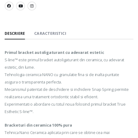
SHARE:
DESCRIERE
CARACTERISTICI
Primul bracket autoligaturant cu adevarat estetic
S-line™ este primul bracket autoligaturant din ceramica, cu adevarat
estetic, din lume.
Tehnologia ceramica NANO cu granulatie fina si de inalta puritate
asigura o transparenta perfecta.
Mecanismul patentat de deschidere si inchidere Snap Spring permite
realizarea unui tratament ortodontic stabil si eficient.
Experimentati o abordare cu totul noua folosind primul bracket True
Esthetic S-line™.
Bracketuri din ceramica 100% pura
Tehnica Nano Ceramica aplicata prin care se obtine cea mai