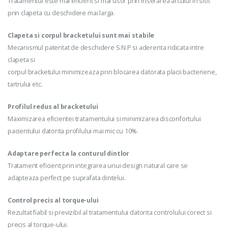
Tratamentul este mai eficient si mai usor prin inserarea arcului in slot
prin clapeta cu deschidere mai larga.
Clapeta si corpul bracketului sunt mai stabile
Mecanismul patentat de deschidere S.N.P si aderenta ridicata intre
clapeta si
corpul bracketului minimizeaza prin blocarea datorata placii bacteriene,
tartrului etc.
Profilul redus al bracketului
Maximizarea eficientei tratamentului si minimizarea disconfortului
pacientului datorita profilului mai mic cu 10%.
Adaptare perfecta la conturul dintlor
Tratament eficient prin integrarea unui design natural care se
adapteaza perfect pe suprafata dintelui.
Control precis al torque-ului
Rezultat fiabil si previzibil al tratamentului datorita controlului corect si
precis al torque-ului.