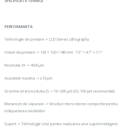
SPECIFICATII TEHNICE
PERFORMANTA
Tehnologie de printare -> LCD Stereo Lithography
Volum de printare -> 192 × 120 × 180 mm 7.5" × 4.7" × 7.1"
Rezolutie XY -> 49.8 μm
Acuratete maxima -> ±10 μm
Grosime strat (rezolutia Z) -> 10~200 μm (50, 100 μm recomandat)
Mecanism de separare -> Structuri micro-stereo compozite pentru
indepartarea modelelor
Suport -> Tehnologie Uniz pentru realizarea unui suport inteligent