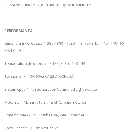
Viteza de printare - > 6 arcade integrale in 5 minute
PERFORMANTA
Dimensiuni / Greutate -> 380 × 380 × 1230 mm (lxLxh) 15" × 15" × 49" 60
KG/132 LB
Temperatura de operare -> 18~28° C (64~82° F)
Tensiune -> 110V/60Hz 6A 220V/50Hz 3A
Sistem optic -> 4th Generation Collimated Light Source
Mecanic -> Aluminiu turnat & CNC, foaie metalica
Conectivitate -> USB Flash Drive, Wi-Fi, Ethernet
Panou control -> Ecran touch 7"