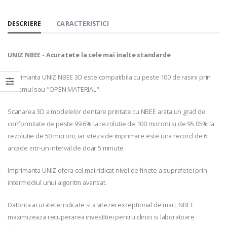
DESCRIERE
CARACTERISTICI
UNIZ NBEE - Acuratete la cele mai inalte standarde
Imprimanta UNIZ NBEE 3D este compatibila cu peste 100 de rasini prin
sistemul sau "OPEN MATERIAL".
Scanarea 3D a modelelor dentare printate cu NBEE arata un grad de
conformitate de peste 99.6% la rezolutie de 100 microni si de 95.05% la
rezolutie de 50 microni, iar viteza de imprimare este una record de 6
arcade intr-un interval de doar 5 minute.
Imprimanta UNIZ ofera cel mai ridicat nivel de finete a suprafetei prin
intermediul unui algoritm avansat.
Datorita acuratetei ridicate si a vitezei exceptional de mari, NBEE
maximizeaza recuperarea investitiei pentru clinici si laboratoare