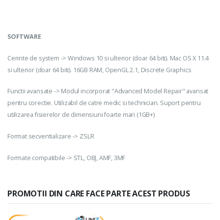
SOFTWARE
Cerinte de system -> Windows 10 si ulterior (doar 64 biti). Mac OS X 11.4
si ulterior (doar 64 biti). 16GB RAM, OpenGL 2.1, Discrete Graphics
Functii avansate -> Modul incorporat "Advanced Model Repair" avansat
pentru corectie. Utilizabil de catre medic si technician. Suport pentru
utilizarea fisierelor de dimensiuni foarte mari (1GB+)
Format secventializare -> ZSLR
Formate compatibile -> STL, OBJ, AMF, 3MF
PROMOTII DIN CARE FACE PARTE ACEST PRODUS