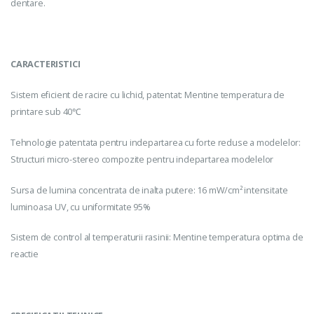
dentare.
CARACTERISTICI
Sistem eficient de racire cu lichid, patentat: Mentine temperatura de
printare sub 40℃
Tehnologie patentata pentru indepartarea cu forte reduse a modelelor:
Structuri micro-stereo compozite pentru indepartarea modelelor
Sursa de lumina concentrata de inalta putere: 16 mW/cm² intensitate
luminoasa UV, cu uniformitate 95%
Sistem de control al temperaturii rasinii: Mentine temperatura optima de
reactie