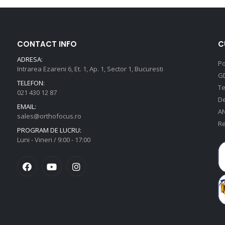
CONTACT INFO
C
ADRESA:
Po
Intrarea Ezareni 6, Et. 1, Ap. 1, Sector 1, Bucuresti
G
TELEFON:
Te
021 430 12 87
De
EMAIL:
A
sales@orthofocus.ro
Re
PROGRAM DE LUCRU:
Luni - Vineri / 9:00 - 17:00