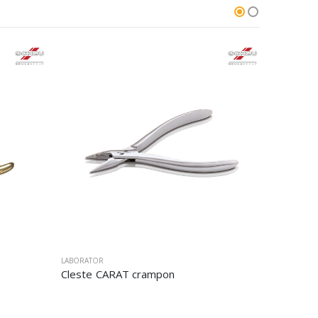
LABORATOR
LABORATOR
Cleste CARAT crampon
Cleste C