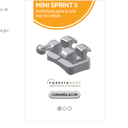
me de
unjite