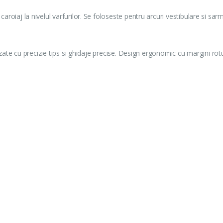
caroiaj la nivelul varfurilor. Se foloseste pentru arcuri vestibulare si sar
frezate cu precizie tips si ghidaje precise. Design ergonomic cu margini rot