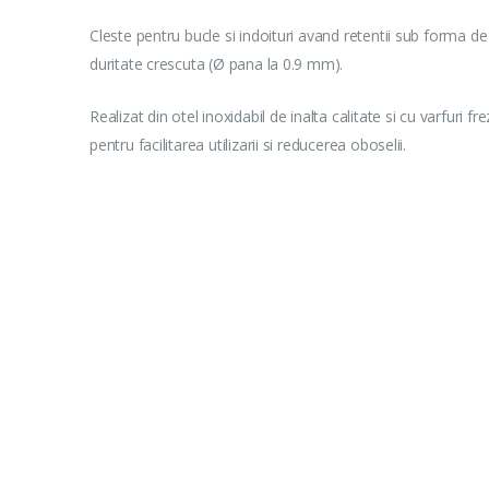
Cleste pentru bucle si indoituri avand retentii sub forma de 
duritate crescuta (Ø pana la 0.9 mm).
Realizat din otel inoxidabil de inalta calitate si cu varfuri 
pentru facilitarea utilizarii si reducerea oboselii.