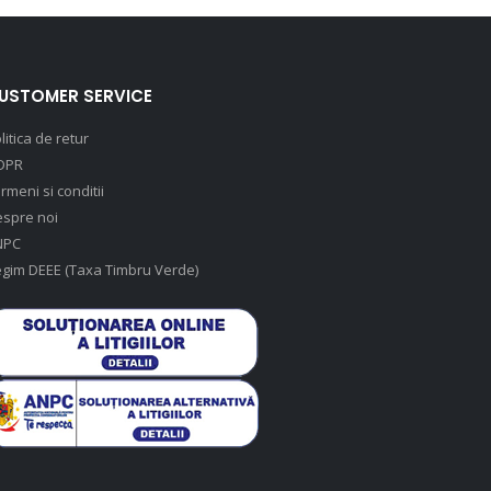
USTOMER SERVICE
litica de retur
DPR
rmeni si conditii
spre noi
NPC
gim DEEE (Taxa Timbru Verde)